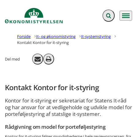
Fold søgefelt ud
Menu
Gå til forsiden
Forside
It- og økonomistyring
It-systemstyring
Kontakt Kontor for it-styring
Del med
Send email
Print
Kontakt Kontor for it-styring
Kontor for it-styring er sekretariat for Statens It-råd
og har ansvar for at vedligeholde og udvikle model for
porteføljestyring af statslige it-systemer.
Rådgivning om model for porteføljestyring
Kontor for it-styring følger myndighederne i hele reviewprocessen, fra