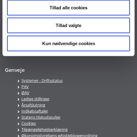
oes@oes.dk
Tillad alle cookies
CVR nr. 10213231
EAN nr. 5798009814401
VAT nr. DK 33467826
Tillad valgte
Telefontid
Kun nødvendige cookies
Mandag-Fredag 9:00-16:00
Genveje
Systemer - Driftsstatus
PAV
ØAV
Ledige stillinger
Årsafslutning
Indkøbsaftaler
Statens tilskudspuljer
Cookies
Tilgængelighedserklæring
Økonomistyrelsens whistleblowerordning