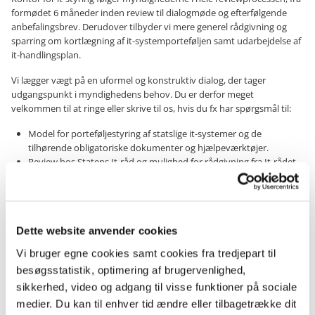
formødet 6 måneder inden review til dialogmøde og efterfølgende
anbefalingsbrev. Derudover tilbyder vi mere generel rådgivning og
sparring om kortlægning af it-systemporteføljen samt udarbejdelse af
it-handlingsplan.
Vi lægger vægt på en uformel og konstruktiv dialog, der tager
udgangspunkt i myndighedens behov. Du er derfor meget
velkommen til at ringe eller skrive til os, hvis du fx har spørgsmål til:
Model for porteføljestyring af statslige it-systemer og de
tilhørende obligatoriske dokumenter og hjælpeværktøjer.
Review hos Statens It-råd og mulighed for rådgivning fra It-rådet.
Statusrapportering til Statens It-råd.
Specifikke spørgsmål til kortlægningen af jeres it-systemportefølje
og it-handlingsplan.
Viden om og erfaringer med kortlægning af it-systemporteføljer
Dette website anvender cookies
og handlingsplaner på tværs af statslige myndigheder.
Vi bruger egne cookies samt cookies fra tredjepart til
besøgsstatistik, optimering af brugervenlighed,
Forslag til forbedringer
sikkerhed, video og adgang til visse funktioner på sociale
Vi arbejder løbende med at forbedre model for porteføljestyring af
medier. Du kan til enhver tid ændre eller tilbagetrække dit
statslige it-systemporteføljer og de tilhørende produkter og