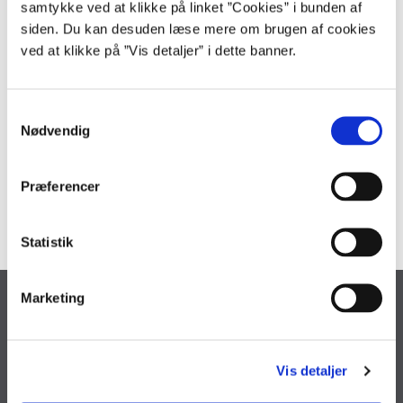
samtykke ved at klikke på linket ”Cookies” i bunden af
materialer. Har du forslag til ændringer eller forbedringer, hører vi
siden. Du kan desuden læse mere om brugen af cookies
gerne fra dig.
ved at klikke på ”Vis detaljer” i dette banner.
Kontakt
S
Nødvendig
a
Hvis du har spørgsmål til model for porteføljestyring af statslige
m
it-systemer, er du velkommen til at kontakte os.
t
Præferencer
it-styring@oes.dk
y
k
k
Statistik
e
v
Marketing
Økonomistyrelsen
a
l
Landgreven 4
g
1301 København K
Vis detaljer
Tlf. 33 92 80 00