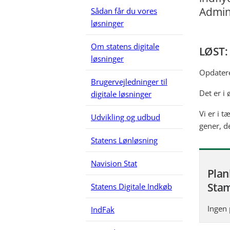
Admin
Sådan får du vores
løsninger
Om statens digitale
LØST:
løsninger
Opdatere
Brugervejledninger til
Det er i 
digitale løsninger
Vi er i t
Udvikling og udbud
gener, d
Statens Lønløsning
Navision Stat
Plan
Sta
Statens Digitale Indkøb
Ingen 
IndFak