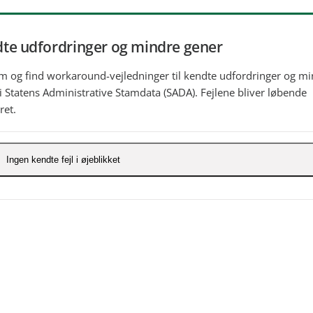
te udfordringer og mindre gener
 og find workaround-vejledninger til kendte udfordringer og mi
i Statens Administrative Stamdata (SADA). Fejlene bliver løbende
ret.
Ingen kendte fejl i øjeblikket
Oplever du en fejl, så kontakt supporten via
Serviceportalen hos
Statens Administration
.