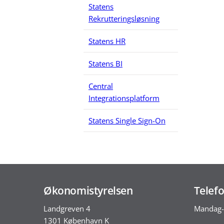
Statens
Rekrutteringsløsning
Statens HR
Statens BI
Central
Integrationsplatform
Statens Single Sign-On
Økonomistyrelsen
Telefo
Landgreven 4
Mandag-
1301 København K