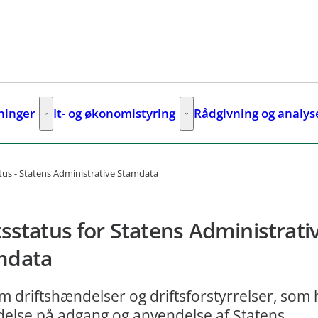
sninger
It- og økonomistyring
Rådgivning og analys
ks
Digitale løsninger - Flere links
It- og økonomistyring - Flere lin
atus - Statens Administrative Stamdata
tsstatus for Statens Administrati
mdata
 driftshændelser og driftsforstyrrelser, som 
delse på adgang og anvendelse af Statens