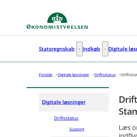
Gå til forsiden
Statsregnskab
Indkøb
Digitale lø
Statsregnskab - Flere links
Indkøb - Flere lin
Forside
Digitale løsninger
Driftsstatus
Driftsst
Drif
Digitale løsninger
Sta
Driftsstatus
Læs om
Support
indfly