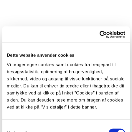
Planlagt systemarbejde i Serviceportalen
Der er ingen planlagte servicevinduer på Serviceportalen
Dette website anvender cookies
Vi bruger egne cookies samt cookies fra tredjepart til
besøgsstatistik, optimering af brugervenlighed,
sikkerhed, video og adgang til visse funktioner på sociale
Serviceportal hos Statens Administration
medier. Du kan til enhver tid ændre eller tilbagetrække dit
samtykke ved at klikke på linket ”Cookies” i bunden af
Gå til Serviceportalen
siden. Du kan desuden læse mere om brugen af cookies
Læs mere om Serviceportalen på Statens Administrations
ved at klikke på ”Vis detaljer” i dette banner.
hjemmeside
S