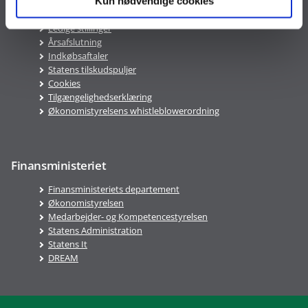
PAV
Kun nødvendige cookies
ØAV
Ledige stillinger
Årsafslutning
Indkøbsaftaler
Statens tilskudspuljer
Cookies
Tilgængelighedserklæring
Økonomistyrelsens whistleblowerordning
Finansministeriet
Finansministeriets departement
Økonomistyrelsen
Medarbejder- og Kompetencestyrelsen
Statens Administration
Statens It
DREAM