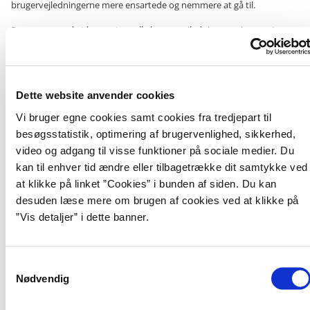
brugervejledningerne mere ensartede og nemmere at gå til.
Processen med at konvertere alle brugervejledninger er igangsat, men
alle brugervejledninger er ikke konverteret endnu. Derfor kan
brugerne i en periode tilgå brugervejledninger i såvel den ny som
gamle skabelon.
Dette website anvender cookies
Find vej til den nye hjemmeside
Vi bruger egne cookies samt cookies fra tredjepart til
besøgsstatistik, optimering af brugervenlighed, sikkerhed,
Du kan læse mere og finde alle brugervejledningerne til de digitale
video og adgang til visse funktioner på sociale medier. Du
løsninger her
Brugervejledninger til de Fælles Digitale Løsninger.
kan til enhver tid ændre eller tilbagetrække dit samtykke ved
at klikke på linket ”Cookies” i bunden af siden. Du kan
Det anbefales hver gang der er behov for at tilgå en brugervejledning
at læse brugervejledningerne på oes.dk. Dermed sikres det, at der er
desuden læse mere om brugen af cookies ved at klikke på
tale om den nyeste opdaterede version.
”Vis detaljer” i dette banner.
S
Kontakt
Nødvendig
a
oes@oes.dk
m