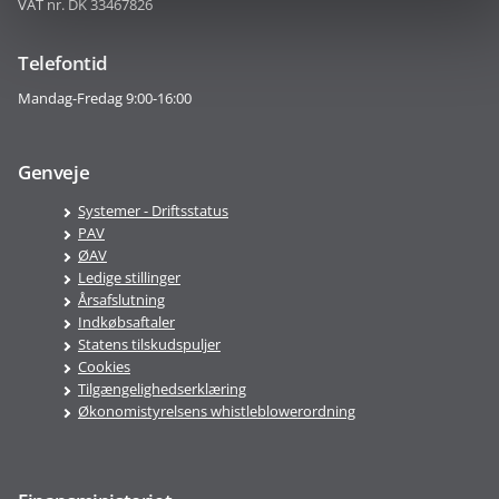
VAT nr. DK 33467826
Telefontid
Mandag-Fredag 9:00-16:00
Genveje
Systemer - Driftsstatus
PAV
ØAV
Ledige stillinger
Årsafslutning
Indkøbsaftaler
Statens tilskudspuljer
Cookies
Tilgængelighedserklæring
Økonomistyrelsens whistleblowerordning