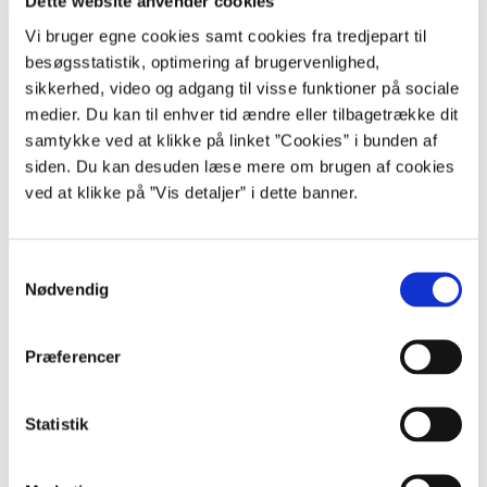
Dette website anvender cookies
betyder, at SBRL har leveret det forventede – nemlig et
Vi bruger egne cookies samt cookies fra tredjepart til
udseendemæssigt og opsætningsmæssigt genkendeligt
finanslovforslag. Det skyldes ikke mindst det gode samarbejde
besøgsstatistik, optimering af brugervenlighed,
med vores kolleger i statens departementer og styrelser i hele
sikkerhed, video og adgang til visse funktioner på sociale
udviklings- og implementeringsprocessen, hvilket jeg gerne vil
medier. Du kan til enhver tid ændre eller tilbagetrække dit
takke for.
samtykke ved at klikke på linket ”Cookies” i bunden af
siden. Du kan desuden læse mere om brugen af cookies
SBRL består ud over finanslovsdelen også af en statsregnskabsdel,
ved at klikke på ”Vis detaljer” i dette banner.
som er under færdigudvikling. Statsregnskabsdelen forventes idriftsat
til brug for udarbejdelse af statsregnskabet for 2025, som fremlægges i
første halvår af 2026.
S
Nødvendig
a
Læs mere om Statens Bevillings- og Regnskabsløsning, SBRL
m
t
Præferencer
Læs finanslovsforslag 2025 på Finansministeriets hjemmeside
y
k
k
Statistik
e
Kontakt
v