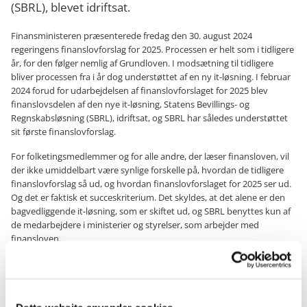
(SBRL), blevet idriftsat.
Finansministeren præsenterede fredag den 30. august 2024
regeringens finanslovforslag for 2025. Processen er helt som i tidligere
år, for den følger nemlig af Grundloven. I modsætning til tidligere
bliver processen fra i år dog understøttet af en ny it-løsning. I februar
2024 forud for udarbejdelsen af finanslovforslaget for 2025 blev
finanslovsdelen af den nye it-løsning, Statens Bevillings- og
Regnskabsløsning (SBRL), idriftsat, og SBRL har således understøttet
sit første finanslovforslag.
For folketingsmedlemmer og for alle andre, der læser finansloven, vil
der ikke umiddelbart være synlige forskelle på, hvordan de tidligere
finanslovforslag så ud, og hvordan finanslovforslaget for 2025 ser ud.
Og det er faktisk et succeskriterium. Det skyldes, at det alene er den
bagvedliggende it-løsning, som er skiftet ud, og SBRL benyttes kun af
de medarbejdere i ministerier og styrelser, som arbejder med
finansloven.
Direktør i Økonomistyrelsen, Maria Schack Vindum, udtaler:
Jeg glæder mig over, at SBRL er en usynlig succes, fordi det