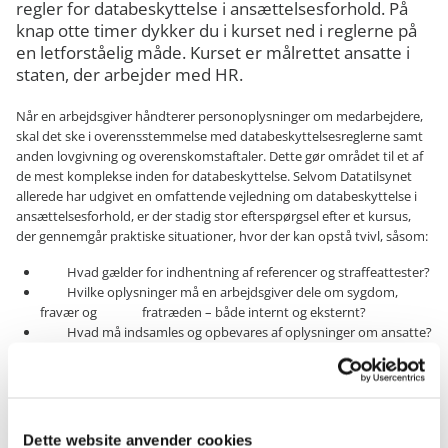
regler for databeskyttelse i ansættelsesforhold. På
knap otte timer dykker du i kurset ned i reglerne på
en letforståelig måde. Kurset er målrettet ansatte i
staten, der arbejder med HR.
Når en arbejdsgiver håndterer personoplysninger om medarbejdere,
skal det ske i overensstemmelse med databeskyttelsesreglerne samt
anden lovgivning og overenskomstaftaler. Dette gør området til et af
de mest komplekse inden for databeskyttelse. Selvom Datatilsynet
allerede har udgivet en omfattende vejledning om databeskyttelse i
ansættelsesforhold, er der stadig stor efterspørgsel efter et kursus,
der gennemgår praktiske situationer, hvor der kan opstå tvivl, såsom:
Hvad gælder for indhentning af referencer og straffeattester?
Hvilke oplysninger må en arbejdsgiver dele om sygdom,
fravær og fratræden – både internt og eksternt?
Hvad må indsamles og opbevares af oplysninger om ansatte?
Hvad gælder for billeder og videoer af medarbejdere?
Hvilke regler gælder for arbejdsgiverens kontrol af
medarbejdere?
Hvordan håndteres tidligere ansattes oplysninger?
Hvilke rettigheder har medarbejderne?
Dette website anvender cookies