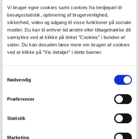
Vi bruger egne cookies samt cookies fra tredjepart til
Praktisk information
besøgsstatistik, optimering af brugervenlighed,
Kurset henvender sig til statsansatte, der arbejder med HR og
sikkerhed, video og adgang til visse funktioner på sociale
ansættelsesret. Du behøver ikke at have særligt kendskab til
medier. Du kan til enhver tid ændre eller tilbagetrække dit
databeskyttelsesreglerne for at deltage.
samtykke ved at klikke på linket ”Cookies” i bunden af
siden. Du kan desuden læse mere om brugen af cookies
Kurset holdes foreløbigt to gange: den 30. oktober og 26. november
2024, begge dage kl. 08.30 til 16.00.
ved at klikke på ”Vis detaljer” i dette banner.
For tilmelding og yderligere information om pris, tid og sted kan du
kontakte Datatilsynet direkte eller læse om kurset på Campus (kræver
S
login).
Nødvendig
a
Læs mere om kurset (Link med SSO)
m
t
Læs mere om kurset (Link uden SSO)
Præferencer
y
k
k
Statistik
Kontakt
e
v
kommunikation@oes.dk
Marketing