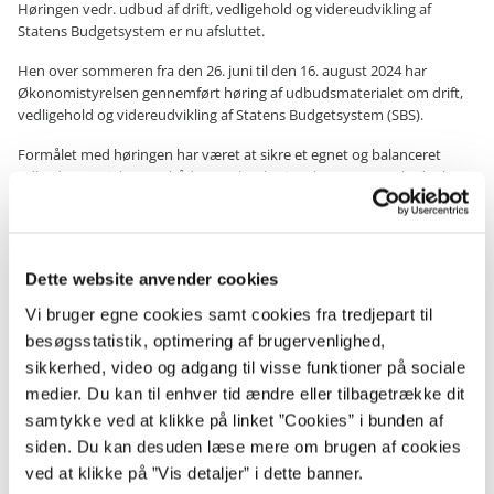
Høringen vedr. udbud af drift, vedligehold og videreudvikling af
Statens Budgetsystem er nu afsluttet.
Hen over sommeren fra den 26. juni til den 16. august 2024 har
Økonomistyrelsen gennemført høring af udbudsmaterialet om drift,
vedligehold og videreudvikling af Statens Budgetsystem (SBS).
Formålet med høringen har været at sikre et egnet og balanceret
udbudsmateriale, som både matcher betingelser, som markedet kan
byde ind på, og samtidig tilgodeser Økonomistyrelsens krav og
forventninger.
De indkomne høringssvar indeholder konstruktive og værdifulde
Dette website anvender cookies
input, som vi tager med i færdiggørelsen af det samlede
udbudsmateriale.
Vi bruger egne cookies samt cookies fra tredjepart til
besøgsstatistik, optimering af brugervenlighed,
Tak til alle, der har vist interesse i høringen.
sikkerhed, video og adgang til visse funktioner på sociale
Økonomistyrelsen forventer at gå i udbud med drift, vedligehold og
medier. Du kan til enhver tid ændre eller tilbagetrække dit
videreudvikling af SBS i 4. kvartal 2024 med håbet om at kunne indgå
samtykke ved at klikke på linket ”Cookies” i bunden af
en kontrakt i 2. halvår 2025.
siden. Du kan desuden læse mere om brugen af cookies
ved at klikke på ”Vis detaljer” i dette banner.