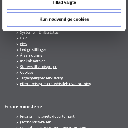
Tillad valgte
Mandag-Fredag 9:00-16:00
Kun nødvendige cookies
Genveje
Systemer - Driftsstatus
PAV
ØAV
Ledige stillinger
Årsafslutning
Indkøbsaftaler
Statens tilskudspuljer
Cookies
Tilgængelighedserklæring
Økonomistyrelsens whistleblowerordning
Finansministeriet
Finansministeriets departement
Økonomistyrelsen
Medarbejder- og Kompetencestyrelsen