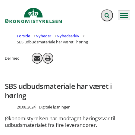
Fold søgefelt ud
Menu
Gå til forsiden
Forside
Nyheder
Nyhedsarkiv
SBS udbudsmateriale har været i høring
Del med
Send email
Print
SBS udbudsmateriale har været i
høring
20.08.2024
Digitale løsninger
Økonomistyrelsen har modtaget høringssvar til
udbudsmaterialet fra fire leverandører.