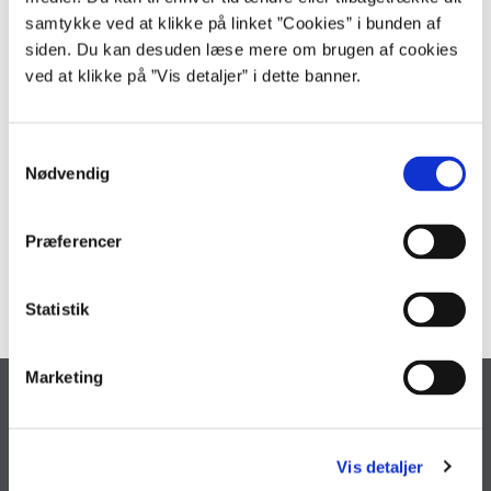
konsulentrapporter bestilt af det offentlige. Økonomistyrelsens
vejledning om offentliggørelse og deklarering af oplysninger i
samtykke ved at klikke på linket ”Cookies” i bunden af
konsulentrapporter bestilt af offentlige myndigheder kan tilgås på
siden. Du kan desuden læse mere om brugen af cookies
følgende link.
ved at klikke på ”Vis detaljer” i dette banner.
Læs "vejledningen om offentliggørelse og deklarering af oplysninger i
konsulentrapporter bestilt af offentlige myndigheder" her
S
Nødvendig
a
m
Kontakt
t
Præferencer
y
kommunikation@oes.dk
k
k
Statistik
e
v
Marketing
a
Økonomistyrelsen
l
Landgreven 4
g
1301 København K
Vis detaljer