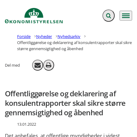
Fold søgefelt ud
Menu
Gå til forsiden
Forside
Nyheder
Nyhedsarkiv
Offentliggørelse og deklarering af konsulentrapporter skal sikre
større gennemsigtighed og åbenhed
Del med
Send email
Print
Offentliggørelse og deklarering af
konsulentrapporter skal sikre større
gennemsigtighed og åbenhed
13.01.2022
Det anbefales, at offentlige myndigheder i videst