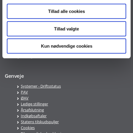
Tlf. 33 92 80 00
oes@oes.dk
Tillad alle cookies
CVR nr. 10213231
EAN nr. 5798009814401
Tillad valgte
VAT nr. DK 33467826
Telefontid
Kun nødvendige cookies
Mandag-Fredag 9:00-16:00
Genveje
Systemer - Driftsstatus
PAV
ØAV
Ledige stillinger
Årsafslutning
Indkøbsaftaler
Statens tilskudspuljer
Cookies