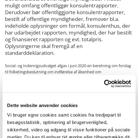
muligt omfang offentliggør konsulentrapporter.
Derudover bør offentliggjorte konsulentrapporter,
bestilt af offentlige myndigheder, fremover bl.a.
indeholde oplysninger om formål, konsulenthus, der
har udarbejdet rapporten, myndighed, der har bestilt
og finansieret rapporten og evt. totalpris.
Oplysningerne skal fremgå af en
standarddeklaration.
Social- og Indenrigsudvalget afgav i juni 2020 en beretning om forslag
til folketingsbeslutning om indførelse af åbenhed om
konsulentrapporter bestilt af det offentlige (B 136). Social- og
Indenrigsudvalget opfordrede i beretningen til, at konsulentrapporter
offentliggøres og at undersøge, hvordan eksterne konsulentrapporter
kan deklareres, således at rapporter i højere grad kan vurderes af
offentligheden. Dette med henblik på at understøtte større
Dette website anvender cookies
gennemsigtighed og åbenhed om konsulentrapporter af almennyttig
karakter bestilt af det offentlige.
Vi bruger egne cookies samt cookies fra tredjepart til
besøgsstatistik, optimering af brugervenlighed,
Økonomistyrelsen har på baggrund af beretningen udarbejdet en
sikkerhed, video og adgang til visse funktioner på sociale
vejledning om offentliggørelse og deklarering af oplysninger i
medier. Du kan til enhver tid ændre eller tilbagetrække dit