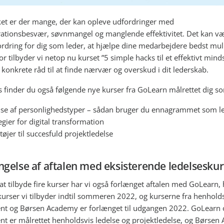
kket er der mange, der kan opleve udfordringer med
ationsbesvær, søvnmangel og manglende effektivitet. Det kan v
ordring for dig som leder, at hjælpe dine medarbejdere bedst mul
or tilbyder vi netop nu kurset ”5 simple hacks til et effektivt mind
 konkrete råd til at finde nærvær og overskud i dit lederskab.
 finder du også følgende nye kurser fra GoLearn målrettet dig so
lse af personlighedstyper – sådan bruger du ennagrammet som l
egier for digital transformation
øjer til succesfuld projektledelse
gelse af aftalen med eksisterende ledelseskur
at tilbyde fire kurser har vi også forlænget aftalen med GoLearn, 
kurser vi tilbyder indtil sommeren 2022, og kurserne fra henhold
t og Børsen Academy er forlænget til udgangen 2022. GoLearn 
t er målrettet henholdsvis ledelse og projektledelse, og Børse