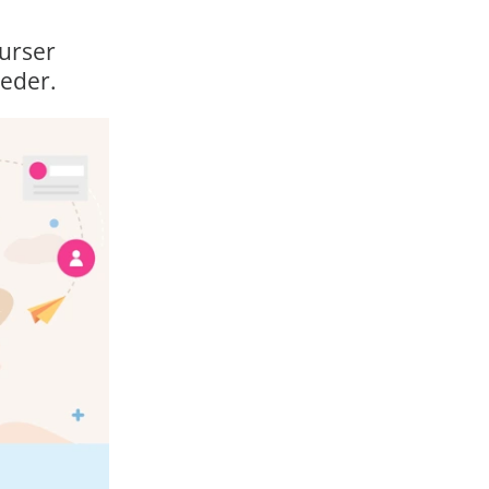
urser
leder.