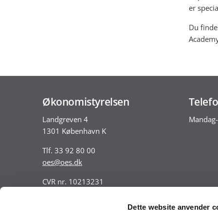
er speci
Du finde
Academy
Økonomistyrelsen
Telefo
Landgreven 4
Mandag-
1301 København K
Tlf. 33 92 80 00
oes@oes.dk
CVR nr. 10213231
EAN nr. 5798009814401
VAT nr. DK 33467826
Dette website anvender c