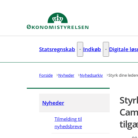
Gå til forsiden
Statsregnskab
Indkøb
Digitale lø
Statsregnskab - Flere links
Indkøb - Flere lin
Forside
Nyheder
Nyhedsarkiv
Styrk dine lede
Styr
Nyheder
Camp
Tilmelding til
tilg
nyhedsbreve