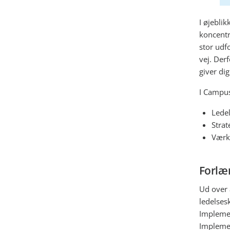
I øjebli
koncentr
stor udf
vej. Derf
giver dig
I Campus
Lede
Strat
Værkt
Forlæn
Ud over 
ledelses
Implemen
Implemen