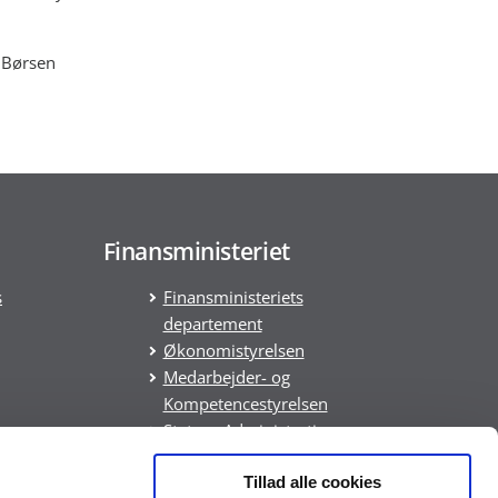
g Børsen
Finansministeriet
s
Finansministeriets
departement
Økonomistyrelsen
Medarbejder- og
Kompetencestyrelsen
Statens Administration
Statens It
Tillad alle cookies
DREAM