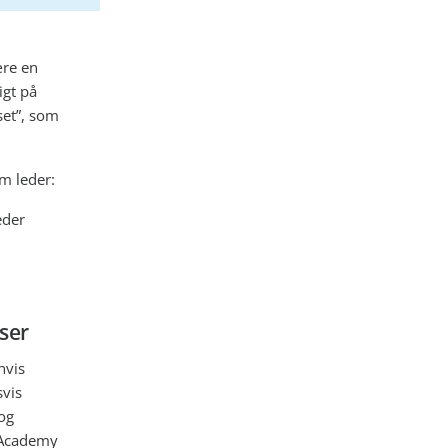
ære en
igt på
set”, som
m leder:
eder
ser
hvis
svis
og
n Academy