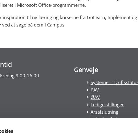
aliseret i Microsoft Office-programmerne.
r inspiration til ny læring og kurserne fra GoLearn, Implement o
 ved at søge på dem i Campus.
ntid
Genveje
Fredag 9:00-16:00
Systemer - Driftsstatu
PAV
ØAV
Ledige stillinger
Årsafslutning
Indkøbsaftaler
Statens tilskudspuljer
ookies
Cookies