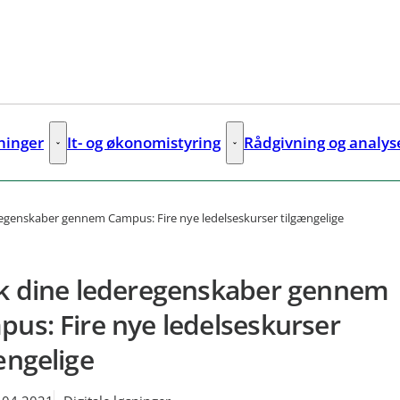
sninger
It- og økonomistyring
Rådgivning og analys
ks
Digitale løsninger - Flere links
It- og økonomistyring - Flere lin
regenskaber gennem Campus: Fire nye ledelseskurser tilgængelige
k dine lederegenskaber gennem
us: Fire nye ledelseskurser
ængelige