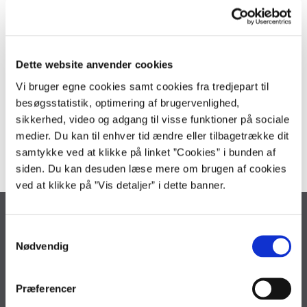
Økonomistyrelsen forventer en afklaring om den videre tidsplan i
løbet af foråret og opfordrer interesserede til at holde sig orienteret
her på siden.
Dette website anvender cookies
Vi bruger egne cookies samt cookies fra tredjepart til
besøgsstatistik, optimering af brugervenlighed,
Kontakt
sikkerhed, video og adgang til visse funktioner på sociale
kommunikation@oes.dk
medier. Du kan til enhver tid ændre eller tilbagetrække dit
samtykke ved at klikke på linket ”Cookies” i bunden af
siden. Du kan desuden læse mere om brugen af cookies
ved at klikke på ”Vis detaljer” i dette banner.
Økonomistyrelsen
S
Landgreven 4
Nødvendig
a
1301 København K
m
Tlf. 33 92 80 00
t
Præferencer
oes@oes.dk
y