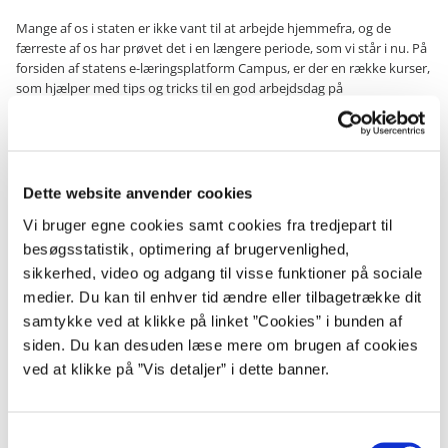
Mange af os i staten er ikke vant til at arbejde hjemmefra, og de
færreste af os har prøvet det i en længere periode, som vi står i nu. På
forsiden af statens e-læringsplatform Campus, er der en række kurser,
som hjælper med tips og tricks til en god arbejdsdag på
hjemmekontoret.
Du finder blandt andet et e-kursus, der giver dig nogle redskaber til,
hvordan du bedst vedligeholder kommunikationen med dine
kollegaer, og du kan få tips til, hvordan du indretter din hverdag, så du
Dette website anvender cookies
arbejder målrettet og struktureret og samtidig opretholder et mentalt
Vi bruger egne cookies samt cookies fra tredjepart til
overskud.
besøgsstatistik, optimering af brugervenlighed,
Du finder ”kurser om hjemmearbejdspladsen” på campus-forsiden.
sikkerhed, video og adgang til visse funktioner på sociale
medier. Du kan til enhver tid ændre eller tilbagetrække dit
samtykke ved at klikke på linket ”Cookies” i bunden af
siden. Du kan desuden læse mere om brugen af cookies
Kontakt
ved at klikke på ”Vis detaljer” i dette banner.
kommunikation@oes.dk
S