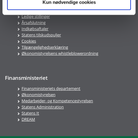
Kun nødvendige cookies
PAV
ØAV
Ledige stillinger
Årsafslutning
Indkøbsaftaler
Statens tilskudspuljer
Cookies
Tilgængelighedserklæring
Økonomistyrelsens whistleblowerordning
Finansministeriet
Finansministeriets departement
Økonomistyrelsen
Medarbejder- og Kompetencestyrelsen
Statens Administration
Statens It
DREAM