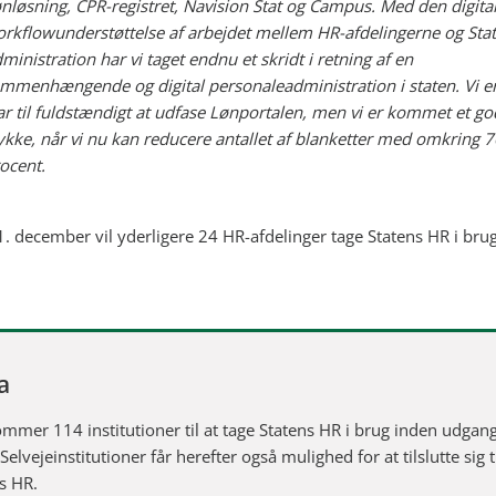
nløsning, CPR-registret, Navision Stat og Campus. Med den digita
rkflowunderstøttelse af arbejdet mellem HR-afdelingerne og Sta
ministration har vi taget endnu et skridt i retning af en
mmenhængende og digital personaleadministration i staten. Vi er
ar til fuldstændigt at udfase Lønportalen, men vi er kommet et go
ykke, når vi nu kan reducere antallet af blanketter med omkring 7
ocent.
1. december vil yderligere 24 HR-afdelinger tage Statens HR i brug
a
kommer 114 institutioner til at tage Statens HR i brug inden udgan
Selvejeinstitutioner får herefter også mulighed for at tilslutte sig t
s HR.