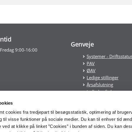
ntid
Genveje
Fredag 9:00-16:00
Systemer - Driftsstatu
PAV
ØAV
Ledige stillinger
Årsafslutning
Indkøbsaftaler
Statens tilskudspuljer
ookies
Cookies
 cookies fra tredjepart til besøgsstatistik, optimering af bruger
Tilgængelighedserklæ
til visse funktioner på sociale medier. Du kan til enhver tid ænd
Økonomistyrelsens
 ved at klikke på linket ”Cookies” i bunden af siden. Du kan de
whistleblowerordning