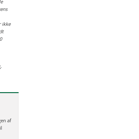
le
tens
 ikke
dt
0
.
gen af
il