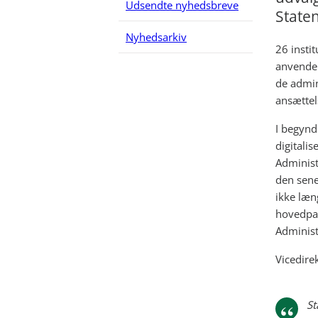
Udsendte nyhedsbreve
Staten
Nyhedsarkiv
26 insti
anvender
de admin
ansættel
I begynd
digitali
Administ
den sene
ikke læn
hovedpar
Administ
Vicedire
St