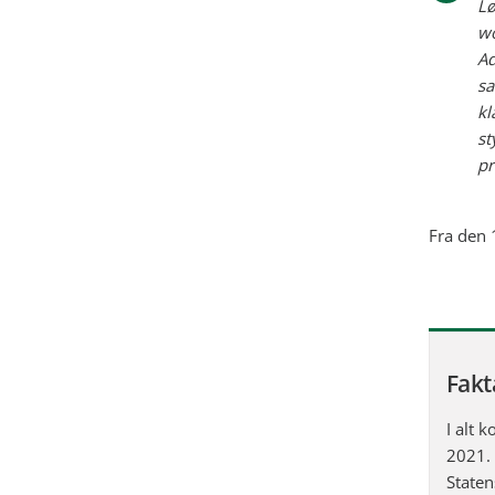
Lø
wo
Ad
sa
kl
st
pr
Fra den 
Fakt
I alt 
2021. 
Staten