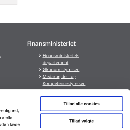
Finansministeriet
s
Finansministeriets
departement
Økonomistyrelsen
Medarbejder- og
Kompetencestyrelsen
Statens Administration
Statens It
DREAM
Tillad alle cookies
venlighed,
ring
re eller
Tillad valgte
suden læse