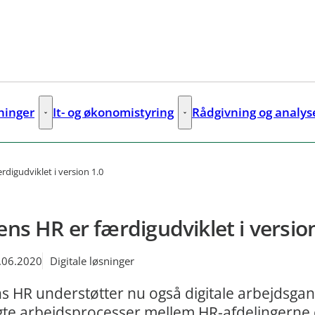
sninger
It- og økonomistyring
Rådgivning og analys
ks
Digitale løsninger - Flere links
It- og økonomistyring - Flere lin
rdigudviklet i version 1.0
ens HR er færdigudviklet i versio
.06.2020
Digitale løsninger
s HR understøtter nu også digitale arbejdsga
gte arbejdsprocesser mellem HR-afdelingerne