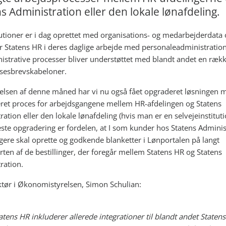
s Administration eller den lokale lønafdeling.
tutioner er i dag oprettet med organisations- og medarbejderdata 
 Statens HR i deres daglige arbejde med personaleadministration
istrative processer bliver understøttet med blandt andet en ræk
sesbrevskabeloner.
elsen af denne måned har vi nu også fået opgraderet løsningen 
seret proces for arbejdsgangene mellem HR-afdelingen og Statens
ration eller den lokale lønafdeling (hvis man er en selvejeinstitut
ste opgradering er fordelen, at I som kunder hos Statens Adminis
gere skal oprette og godkende blanketter i Lønportalen på langt
ten af de bestillinger, der foregår mellem Statens HR og Statens
ration.
ktør i Økonomistyrelsen, Simon Schulian:
atens HR inkluderer allerede integrationer til blandt andet Statens