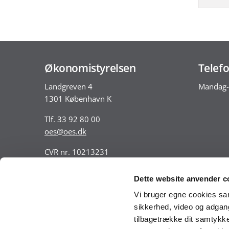
Økonomistyrelsen
Telefo
Landgreven 4
Mandag-
1301 København K
Tlf. 33 92 80 00
oes@oes.dk
CVR nr. 10213231
EAN nr. 5798009814401
VAT nr. DK 33467826
Dette website anvender c
Vi bruger egne cookies samt
sikkerhed, video og adgang 
tilbagetrække dit samtykke