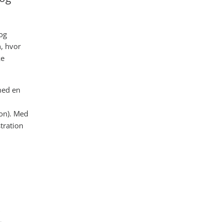
og
, hvor
ke
med en
ion). Med
tration