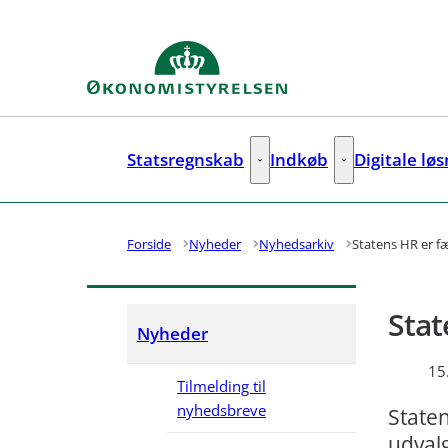
Gå til forsiden
Statsregnskab
Indkøb
Digitale lø
Statsregnskab - Flere links
Indkøb - Flere lin
Forside
Nyheder
Nyhedsarkiv
Statens HR er fæ
Stat
Nyheder
15
Tilmelding til
nyhedsbreve
Staten
udval