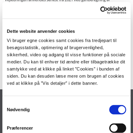
eksisterende priser og takster.
Læs vejledningen om prisfastsættelse.
Dette website anvender cookies
Vi bruger egne cookies samt cookies fra tredjepart til
besøgsstatistik, optimering af brugervenlighed,
Kontakt
sikkerhed, video og adgang til visse funktioner på sociale
medier. Du kan til enhver tid ændre eller tilbagetrække dit
kommunikation@oes.dk
samtykke ved at klikke på linket ”Cookies” i bunden af
siden. Du kan desuden læse mere om brugen af cookies
ved at klikke på ”Vis detaljer” i dette banner.
Økonomistyrelsen
S
Nødvendig
a
Landgreven 4
1301 København K
m
t
Tlf. 33 92 80 00
Præferencer
y