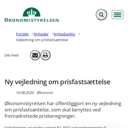
Fold søgefelt ud
Menu
Gå til forsiden
Forside
Nyheder
Nyhedsarkiv
Vejledning om prisfastsættelse
Del med
Send email
Print
Ny vejledning om prisfastsættelse
10.08.2020
Økonomi
Økonomistyrelsen har offentliggjort en ny vejledning
om prisfastsættelse, som skal benyttes ved
fremadrettede prisberegninger.
Vejledningen anvendes senest fra 2021 ved genberegning af