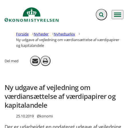
Fold søgefelt ud
Menu
Gå til forsiden
Forside
Nyheder
Nyhedsarkiv
Ny udgave af vejledning om værdiansættelse af værdipapirer
og kapitalandele
Del med
Send email
Print
Ny udgave af vejledning om
værdiansættelse af værdipapirer og
kapitalandele
25.10.2019
Økonomi
Der er udarbejdet en opdateret udgave af vejledning