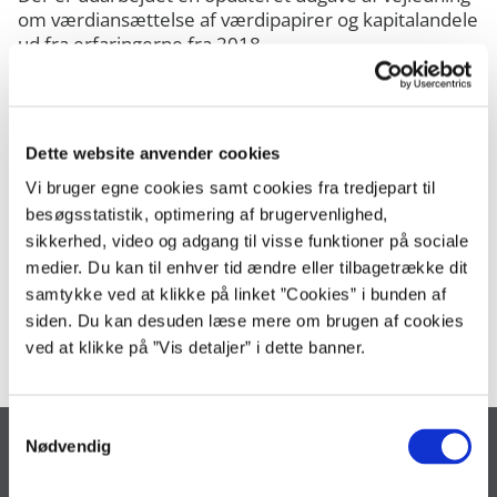
om værdiansættelse af værdipapirer og kapitalandele
ud fra erfaringerne fra 2018.
Den nye vejledning er overvejende revideret i forhold til anvendt
grundlag for værdiansættelse.
Find vejledning om værdiansættelse af værdipapirer og kapitalandele
Dette website anvender cookies
her
Vi bruger egne cookies samt cookies fra tredjepart til
besøgsstatistik, optimering af brugervenlighed,
sikkerhed, video og adgang til visse funktioner på sociale
Kontakt
medier. Du kan til enhver tid ændre eller tilbagetrække dit
samtykke ved at klikke på linket ”Cookies” i bunden af
kommunikation@oes.dk
siden. Du kan desuden læse mere om brugen af cookies
ved at klikke på ”Vis detaljer” i dette banner.
S
Nødvendig
a
Økonomistyrelsen
m
Landgreven 4