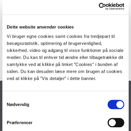
Aftalen har virkning fra den 1. april 2018.
Hent aftalen for tillidsrepræsentanter i staten mv. her.
Dette website anvender cookies
Vi bruger egne cookies samt cookies fra tredjepart til
besøgsstatistik, optimering af brugervenlighed,
Kontakt
sikkerhed, video og adgang til visse funktioner på sociale
kommunikation@oes.dk
medier. Du kan til enhver tid ændre eller tilbagetrække dit
samtykke ved at klikke på linket ”Cookies” i bunden af
siden. Du kan desuden læse mere om brugen af cookies
ved at klikke på ”Vis detaljer” i dette banner.
Økonomistyrelsen
S
Landgreven 4
Nødvendig
a
1301 København K
m
Tlf. 33 92 80 00
t
Præferencer
oes@oes.dk
y