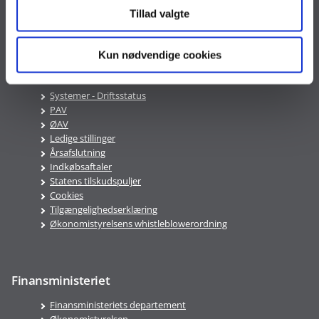
Telefontid
Tillad valgte
Mandag-Fredag 9:00-16:00
Kun nødvendige cookies
Genveje
Systemer - Driftsstatus
PAV
ØAV
Ledige stillinger
Årsafslutning
Indkøbsaftaler
Statens tilskudspuljer
Cookies
Tilgængelighedserklæring
Økonomistyrelsens whistleblowerordning
Finansministeriet
Finansministeriets departement