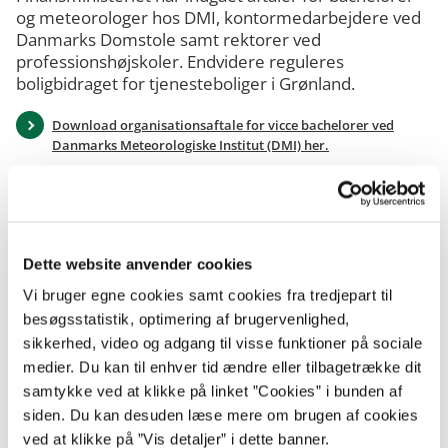
og meteorologer hos DMI, kontormedarbejdere ved
Danmarks Domstole samt rektorer ved
professionshøjskoler. Endvidere reguleres
boligbidraget for tjenesteboliger i Grønland.
Download organisationsaftale for vicce bachelorer ved
Danmarks Meteorologiske Institut (DMI) her.
Download aftale om tillæg til og nyt lønsystem for
tjenestemandsansatte meteorologer m.fl. i Danmarks
Meteorologiske Institut her.
Download aftale om nyt lønsystem for tjenestemandsansatte
Dette website anvender cookies
kontormedarbejdere ved Danmarks Domstole her.
Vi bruger egne cookies samt cookies fra tredjepart til
Download cirkulære om regulering af boligbidrag for
besøgsstatistik, optimering af brugervenlighed,
tjenesteboliger i Grønland pr. 1. oktober 2019 her.
sikkerhed, video og adgang til visse funktioner på sociale
medier. Du kan til enhver tid ændre eller tilbagetrække dit
Download organisationsaftale om stillinger som rektor ved
professionshøjskoler samt protokollat til overenskomst for
samtykke ved at klikke på linket ”Cookies” i bunden af
akademikere i staten her.
siden. Du kan desuden læse mere om brugen af cookies
ved at klikke på ”Vis detaljer” i dette banner.