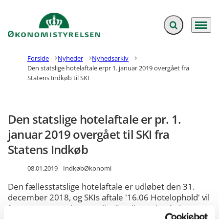
Fold søgefelt ud
Menu
Gå til forsiden
Forside
Nyheder
Nyhedsarkiv
Den statslige hotelaftale erpr 1. januar 2019 overgået fra
Statens Indkøb til SKI
Den statslige hotelaftale er pr. 1.
januar 2019 overgået til SKI fra
Statens Indkøb
08.01.2019
Indkøb
Økonomi
Den fællesstatslige hotelaftale er udløbet den 31.
december 2018, og SKIs aftale '16.06 Hotelophold' vil
fremover være den statsligt forpligtende aftale.