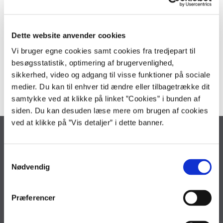
Da Statens Indkøbs hotelaftale er udløbet, er bestillingsapplikationen
hertil taget ud af brug. Bestillingspplikationen kan dermed ikke
længere bruges til at bestille hotelophold.
Dette website anvender cookies
SKIs aftale 16.06 Hotelophold er den forpligtende aftale for statens
Vi bruger egne cookies samt cookies fra tredjepart til
hotelophold i Danmark fra den 1. januar 2019. Information om aftalen,
besøgsstatistik, optimering af brugervenlighed,
herunder bestillingsprocedure og lignende, kan findes på SKIs
sikkerhed, video og adgang til visse funktioner på sociale
hjemmeside ved klik på linket herunder:
medier. Du kan til enhver tid ændre eller tilbagetrække dit
Gå til SKI's hjemmeside om aftale 16.06 Hotelophold
samtykke ved at klikke på linket ”Cookies” i bunden af
siden. Du kan desuden læse mere om brugen af cookies
ved at klikke på ”Vis detaljer” i dette banner.
Økonomistyrelsen
Landgreven 4
S
1301 København K
Nødvendig
a
Tlf. 33 92 80 00
m
oes@oes.dk
t
Præferencer
y
CVR nr. 10213231
k
EAN nr. 5798009814401