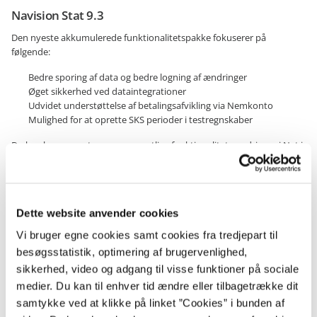
Navision Stat 9.3
Den nyeste akkumulerede funktionalitetspakke fokuserer på
følgende:
Bedre sporing af data og bedre logning af ændringer
Øget sikkerhed ved dataintegrationer
Udvidet understøttelse af betalingsafvikling via Nemkonto
Mulighed for at oprette SKS perioder i testregnskaber
Du kan læse meget mere om samtlige funktionalitetsændringer i Nyt i
Navision Stat 9.3, som du finder på vores officielle
Navision Stat 9.3
releasesite
.
Dette website anvender cookies
SAM kunder
Vi bruger egne cookies samt cookies fra tredjepart til
Kunder der regnskabsmæssigt serviceres af Statens Administration
blev opdateret til Navision Stat 9.3 den 29.04.2019.
besøgsstatistik, optimering af brugervenlighed,
sikkerhed, video og adgang til visse funktioner på sociale
medier. Du kan til enhver tid ændre eller tilbagetrække dit
Øvrige kunder
samtykke ved at klikke på linket ”Cookies” i bunden af
Øvrige kunder kan læse mere om implementering og hente de