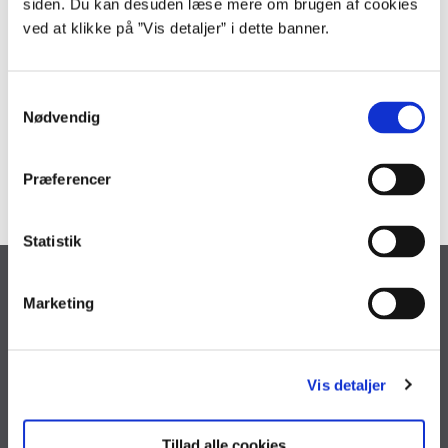
siden. Du kan desuden læse mere om brugen af cookies
nødvendige installationskomponenter på vores officielle
Navision
ved at klikke på ”Vis detaljer” i dette banner.
Stat 9.3 releasesite
.
S
Nødvendig
Kontakt
a
m
kommunikation@oes.dk
t
Præferencer
y
k
k
Statistik
e
Økonomistyrelsen
v
Marketing
a
Landgreven 4
l
1301 København K
g
Tlf. 33 92 80 00
Vis detaljer
oes@oes.dk
CVR nr. 10213231
Tillad alle cookies