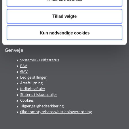
EAN nr. 5798009814401
VAT nr. DK 33467826
Tillad valgte
Telefontid
Mandag-Fredag 9:00-16:00
Kun nødvendige cookies
Genveje
Systemer - Driftsstatus
PAV
ØAV
Ledige stillinger
Årsafslutning
Indkøbsaftaler
Statens tilskudspuljer
Cookies
Tilgængelighedserklæring
Økonomistyrelsens whistleblowerordning